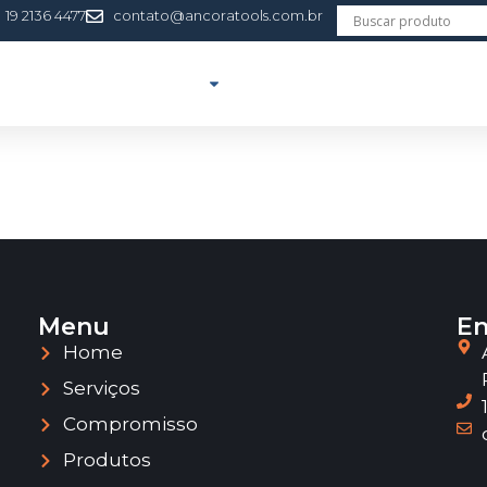
19 2136 4477
contato@ancoratools.com.br
ERVIÇOS
PRODUTOS
ASSISTÊNCIA TÉCNICA
T
Menu
En
Home
Serviços
Compromisso
Produtos