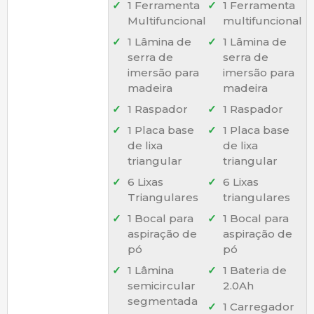
1 Ferramenta
1 Ferramenta
Multifuncional
multifuncional
1 Lâmina de
1 Lâmina de
serra de
serra de
imersão para
imersão para
madeira
madeira
1 Raspador
1 Raspador
1 Placa base
1 Placa base
de lixa
de lixa
triangular
triangular
6 Lixas
6 Lixas
Triangulares
triangulares
1 Bocal para
1 Bocal para
aspiração de
aspiração de
pó
pó
1 Lâmina
1 Bateria de
semicircular
2.0Ah
segmentada
1 Carregador