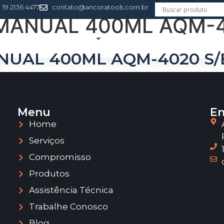
19 2136 4477
contato@ancoratools.com.br
MANUAL 400ML AQM-4
ERVIÇOS
PRODUTOS
ASSISTÊNCIA TÉCNICA
T
NUAL 400ML AQM-4020 S/
Menu
En
Home
Serviços
Compromisso
Produtos
Assistência Técnica
Trabalhe Conosco
Blog