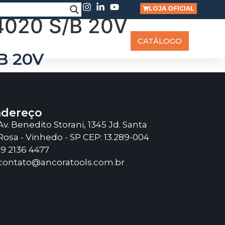
LOJA OFICIAL
020 S/B 20V
RABALHE CONOSCO
BLOG
CATÁLOGO
B 20V
dereço
Av. Benedito Storani, 1345 Jd. Santa
Rosa - Vinhedo - SP CEP: 13.289-004
19 2136 4477
contato@ancoratools.com.br