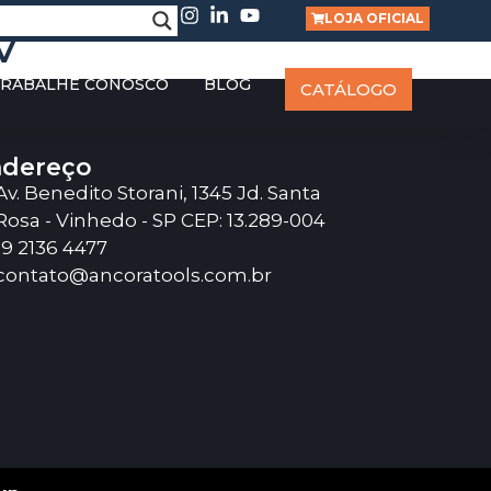
LOJA OFICIAL
V
RABALHE CONOSCO
BLOG
CATÁLOGO
dereço
Av. Benedito Storani, 1345 Jd. Santa
Rosa - Vinhedo - SP CEP: 13.289-004
19 2136 4477
contato@ancoratools.com.br