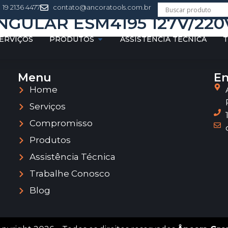
19 2136 4477
contato@ancoratools.com.br
GULAR ESM4195 127V/220
ERVIÇOS
PRODUTOS
ASSISTÊNCIA TÉCNICA
T
Menu
En
Home
Serviços
Compromisso
Produtos
Assistência Técnica
Trabalhe Conosco
Blog