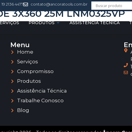
19 2136 4477
contato@ancoratools.com.br
DE 3X360 25M LNM0325VP
ERVIÇOS
PRODUTOS
ASSISTÊNCIA TÉCNICA
T
Menu
En
Home
Serviços
Compromisso
Produtos
Assistência Técnica
Trabalhe Conosco
Blog