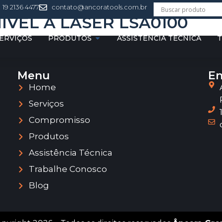
19 2136 4477
contato@ancoratools.com.br
IVEL A LASER LSA0100
ERVIÇOS
PRODUTOS
ASSISTÊNCIA TÉCNICA
T
Menu
En
Home
Serviços
Compromisso
Produtos
Assistência Técnica
Trabalhe Conosco
Blog