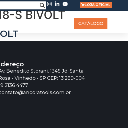
LOJA OFICIAL
8-S BIVOLT
RABALHE CONOSCO
BLOG
CATÁLOGO
VOLT
dereço
Av. Benedito Storani, 1345 Jd. Santa
Rosa - Vinhedo - SP CEP: 13.289-004
19 2136 4477
contato@ancoratools.com.br