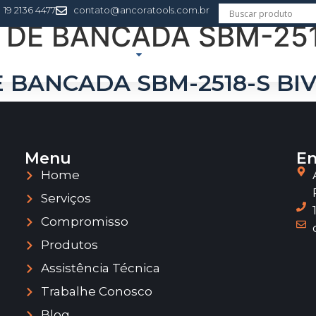
19 2136 4477
contato@ancoratools.com.br
 DE BANCADA SBM-251
ERVIÇOS
PRODUTOS
ASSISTÊNCIA TÉCNICA
T
 BANCADA SBM-2518-S BI
Menu
En
Home
Serviços
Compromisso
Produtos
Assistência Técnica
Trabalhe Conosco
Blog