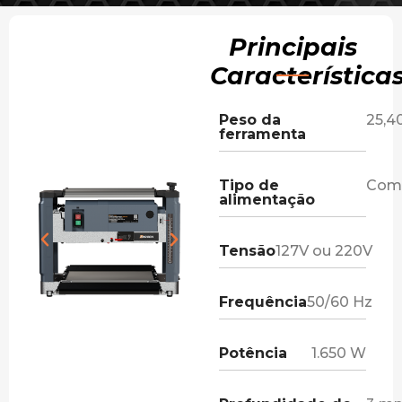
Principais
Característica
Peso da
25,4
ferramenta
Tipo de
Com 
alimentação
Tensão
127V ou 220V
Frequência
50/60 Hz
Potência
1.650 W