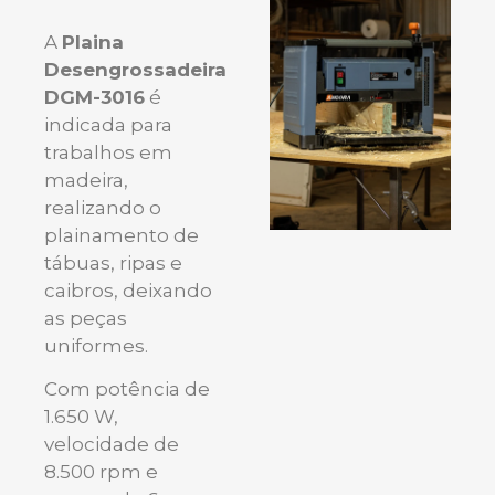
A
Plaina
Desengrossadeira
DGM-3016
é
indicada para
trabalhos em
madeira,
realizando o
plainamento de
tábuas, ripas e
caibros, deixando
as peças
uniformes.
Com potência de
1.650 W,
velocidade de
8.500 rpm e