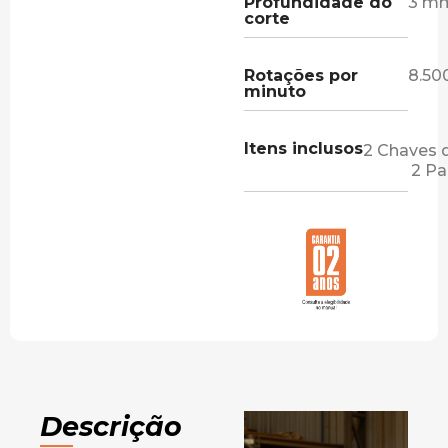
Profundidade do
3 m
corte
Rotações por
8.50
minuto
Itens inclusos
2 Chaves 
2 Pa
Descrição