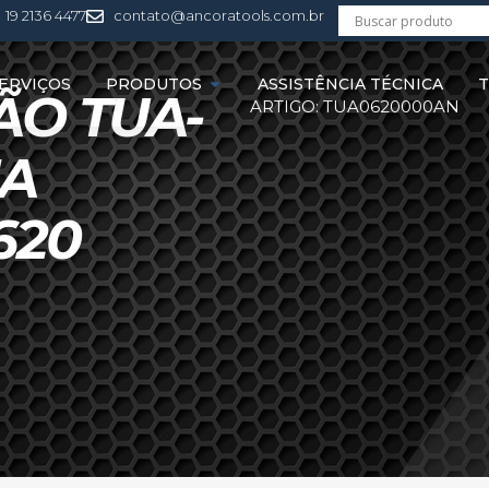
19 2136 4477
contato@ancoratools.com.br
ERVIÇOS
PRODUTOS
ASSISTÊNCIA TÉCNICA
T
ÃO TUA-
ARTIGO: TUA0620000AN
IA
620