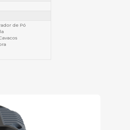
rador de Pó
la
 Cavacos
ora