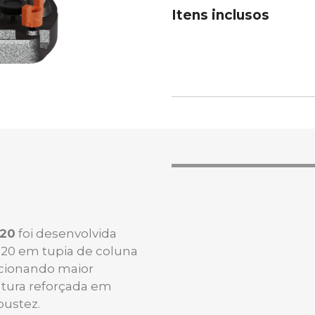
Itens inclusos
620
foi desenvolvida
620 em tupia de coluna
rcionando maior
rutura reforçada em
bustez.