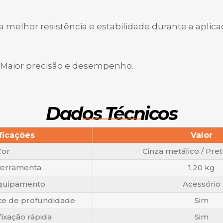
 melhor resistência e estabilidade durante a aplica
–
Maior precisão e desempenho.
Dados Técnicos
ficações
Valor
Cor
Cinza metálico / Pret
ferramenta
1,20 kg
Equipamento
Acessório
te de profundidade
Sim
fixação rápida
Sim