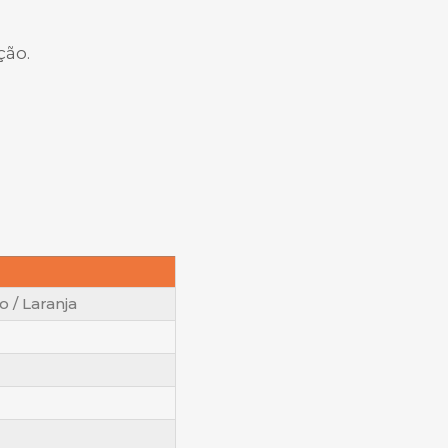
ção.
o / Laranja