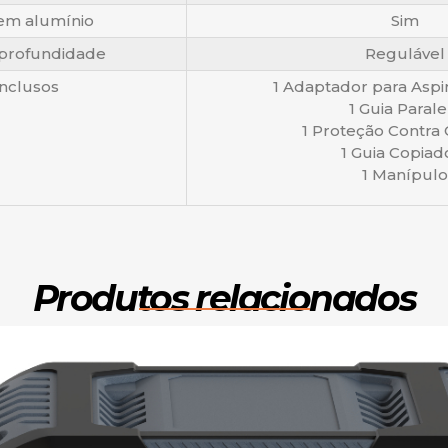
 em alumínio
Sim
 profundidade
Regulável
inclusos
1 Adaptador para Aspi
1 Guia Parale
1 Proteção Contra
1 Guia Copiad
1 Manípulo
Produtos relacionados