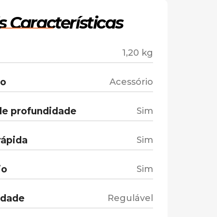
s Características
1,20 kg
to
Acessório
de profundidade
Sim
rápida
Sim
io
Sim
idade
Regulável