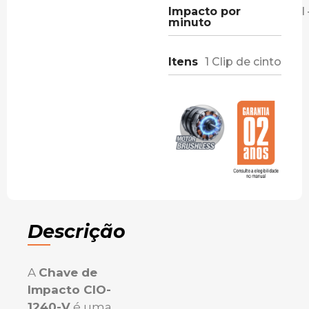
Impacto por
I
minuto
Itens
1 Clip de cinto
Descrição
A
Chave de
Impacto CIO-
1240-V
é uma