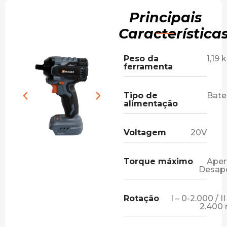
Principais
Característica
Peso da
1,19 
ferramenta
Tipo de
Bate
alimentação
Voltagem
20V
Torque máximo
Aper
Desap
Rotação
I – 0-2.000 / II
2.400