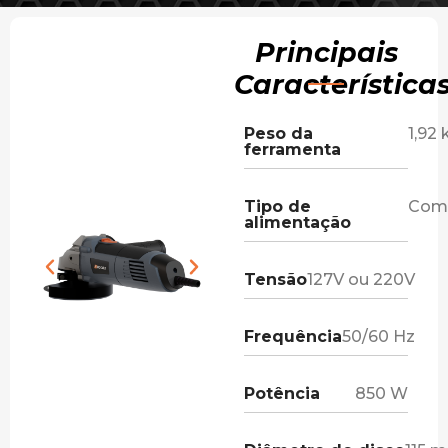
Principais
Característica
Peso da
1,92 
ferramenta
Tipo de
Com 
alimentação
Tensão
127V ou 220V
Frequência
50/60 Hz
Potência
850 W