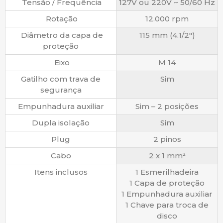
Tensão / Frequência
127V ou 220V ~ 50/60 Hz
Rotação
12.000 rpm
Diâmetro da capa de
115 mm (4.1/2″)
proteção
Eixo
M 14
Gatilho com trava de
Sim
segurança
Empunhadura auxiliar
Sim – 2 posições
Dupla isolação
Sim
Plug
2 pinos
Cabo
2 x 1 mm²
Itens inclusos
1 Esmerilhadeira
1 Capa de proteção
1 Empunhadura auxiliar
1 Chave para troca de
disco