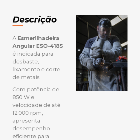
Descrição
A
Esmerilhadeira
Angular
ESO-4185
é indicada para
desbaste,
lixamento e corte
de metais.
Com potência de
850 W e
velocidade de até
12.000 rpm,
apresenta
desempenho
eficiente para