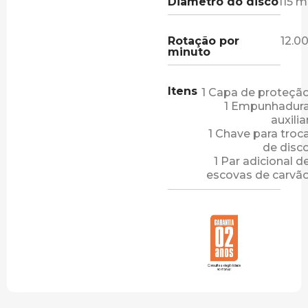
Diâmetro do disco
115 
Rotação por
12.0
minuto
Itens
1 Capa de proteçã
1 Empunhadur
auxilia
1 Chave para troc
de disc
1 Par adicional d
escovas de carvã