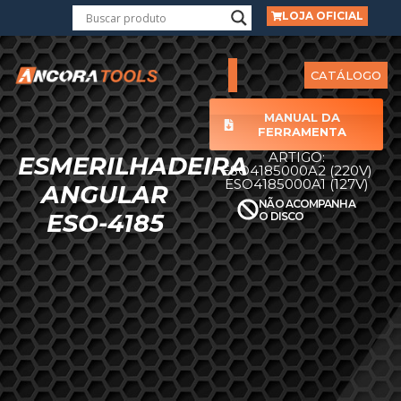
LOJA OFICIAL
CATÁLOGO
MANUAL DA
FERRAMENTA
ARTIGO:
ESMERILHADEIRA
ESO4185000A2 (220V)
ESO4185000A1 (127V)
ANGULAR
NÃO ACOMPANHA
ESO-4185
O DISCO