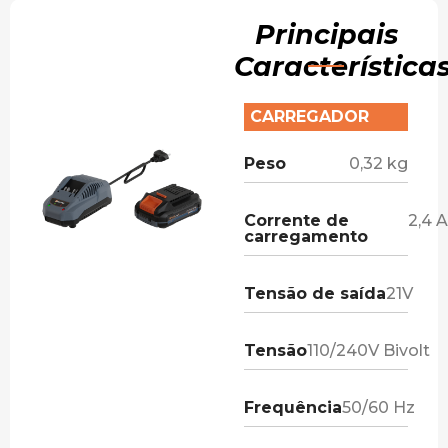
Principais
Característica
CARREGADOR
Peso
0,32 kg
Corrente de
2,4 A
carregamento
Tensão de saída
21V
Tensão
110/240V Bivolt
Frequência
50/60 Hz