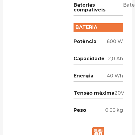
Baterias
Bate
compatíveis
BATERIA
Potência
600 W
Capacidade
2,0 Ah
Energia
40 Wh
Tensão máxima
20V
Peso
0,66 kg