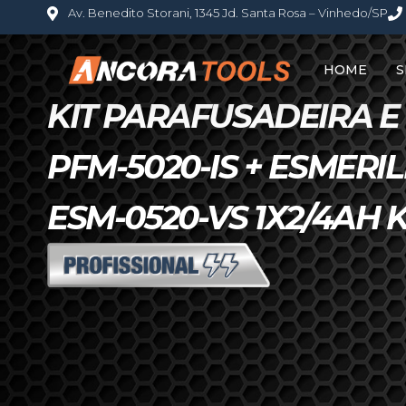
Av. Benedito Storani, 1345 Jd. Santa Rosa – Vinhedo/SP
HOME
S
KIT PARAFUSADEIRA E
PFM-5020-IS + ESMERI
ESM-0520-VS 1X2/4AH K