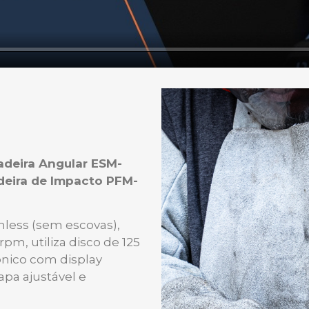
adeira Angular ESM-
deira de Impacto PFM-
hless (sem escovas),
rpm, utiliza disco de 125
ônico com display
capa ajustável e