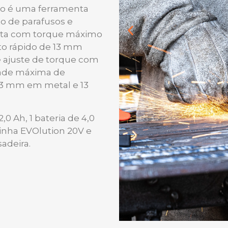
to é uma ferramenta
o de parafusos e
nta com torque máximo
to rápido de 13 mm
 e ajuste de torque com
dade máxima de
13 mm em metal e 13
0 Ah, 1 bateria de 4,0
inha EVOlution 20V e
sadeira.