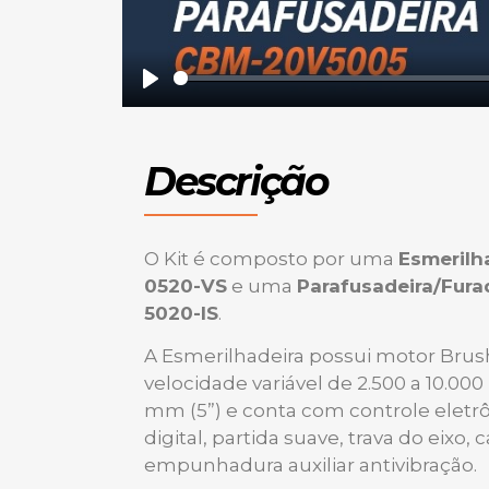
Play
Descrição
O Kit é composto por uma
Esmerilh
0520-VS
e uma
Parafusadeira/Fura
5020-IS
.
A Esmerilhadeira possui motor Brus
velocidade variável de 2.500 a 10.000 
mm (5”) e conta com controle eletr
digital, partida suave, trava do eixo, 
empunhadura auxiliar antivibração.