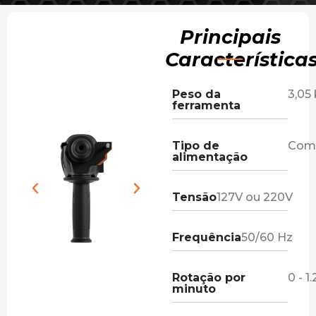
Principais
Característica
Peso da
3,05
ferramenta
Tipo de
Com 
alimentação
Tensão
127V ou 220V
Frequência
50/60 Hz
Rotação por
0 - 1
minuto