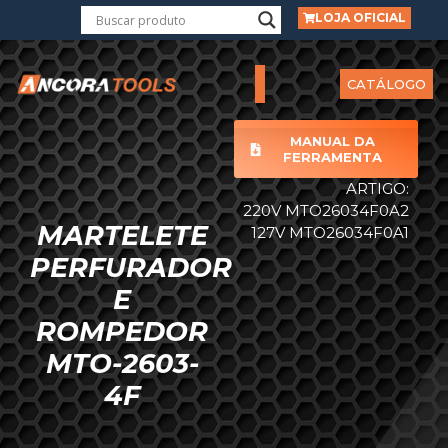
LOJA OFICIAL
CATÁLOGO
MANUAL DA
FERRAMENTA
ARTIGO:
220V MTO26034F0A2
MARTELETE
127V MTO26034F0A1
PERFURADOR
E
ROMPEDOR
MTO-2603-
4F