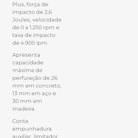
Plus, força de
impacto de 2,6
Joules, velocidade
de 0 a 1.250 rpm e
taxa de impacto
de 4.900 ipm.
Apresenta
capacidade
máxima de
perfuração de 26
mm em concreto,
13 mm em aço e
30 mm em
madeira.
Conta
empunhadura
auxiliar, limitador