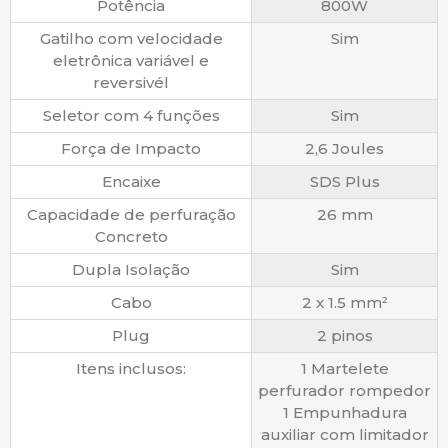
Potência
800W
Gatilho com velocidade
Sim
eletrônica variável e
reversivél
Seletor com 4 funções
Sim
Força de Impacto
2,6 Joules
Encaixe
SDS Plus
Capacidade de perfuração
26 mm
Concreto
Dupla Isolação
Sim
Cabo
2 x 1.5 mm²
Plug
2 pinos
Itens inclusos:
1 Martelete
perfurador rompedor
1 Empunhadura
auxiliar com limitador