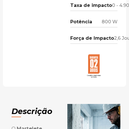
Taxa de impacto
0 - 4.9
Potência
800 W
Força de Impacto
2,6 Jo
Descrição
O
Martelete