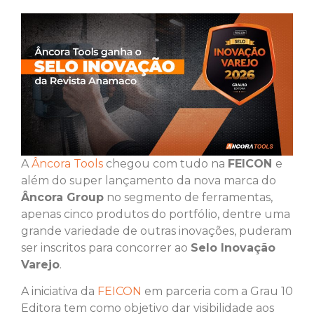
A
Âncora Tools
chegou com tudo na
FEICON
e
além do super lançamento da nova marca do
Âncora Group
no segmento de ferramentas,
apenas cinco produtos do portfólio, dentre uma
grande variedade de outras inovações, puderam
ser inscritos para concorrer ao
Selo Inovação
Varejo
.
A iniciativa da
FEICON
em parceria com a Grau 10
Editora tem como objetivo dar visibilidade aos