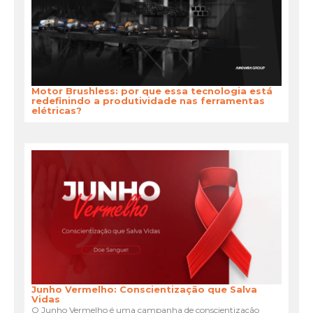
Motor Brushless: por que essa tecnologia está
redefinindo a produtividade nas ferramentas
elétricas?
Junho Vermelho: Conscientização que Salva
Vidas
O Junho Vermelho é uma campanha de conscientização