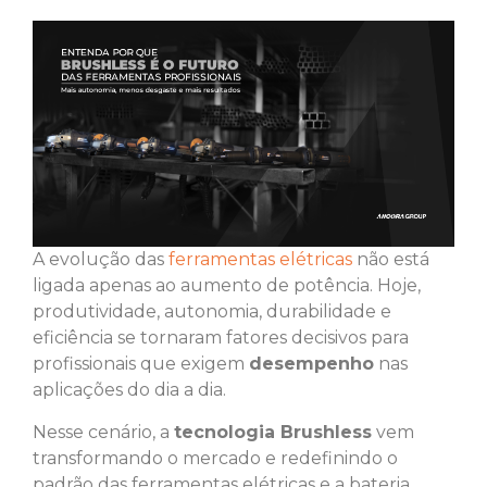
A evolução das
ferramentas elétricas
não está
ligada apenas ao aumento de potência. Hoje,
produtividade, autonomia, durabilidade e
eficiência se tornaram fatores decisivos para
profissionais que exigem
desempenho
nas
aplicações do dia a dia.
Nesse cenário, a
tecnologia Brushless
vem
transformando o mercado e redefinindo o
padrão das ferramentas elétricas e a bateria.