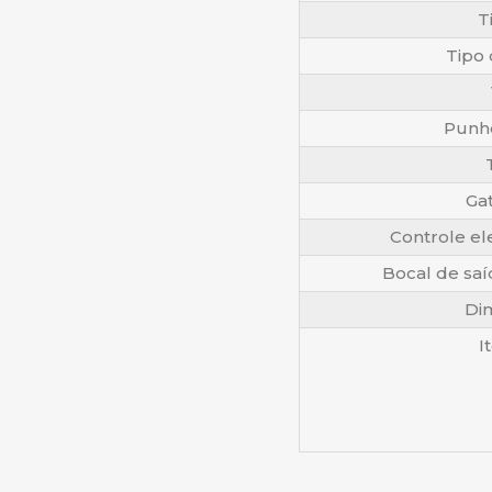
T
Tipo 
Punh
T
Gat
Controle el
Bocal de saí
Dim
I