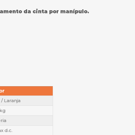
amento da cinta por manípulo.
or
/ Laranja
 kg
ria
x d.c.