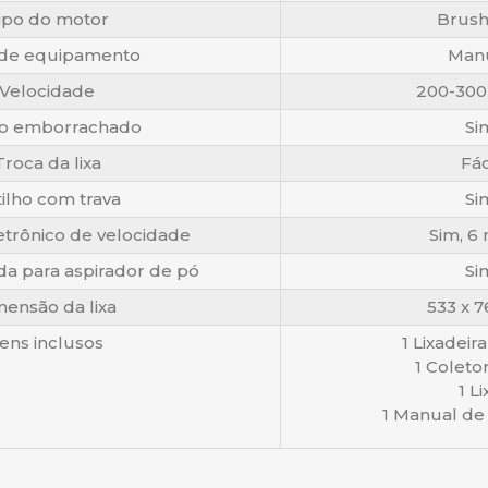
ipo do motor
Brush
de equipamento
Man
Velocidade
200-300
o emborrachado
Si
roca da lixa
Fác
ilho com trava
Si
etrônico de velocidade
Sim, 6 
da para aspirador de pó
Si
ensão da lixa
533 x 
tens inclusos
1 Lixadeira
1 Coleto
1 Li
1 Manual de