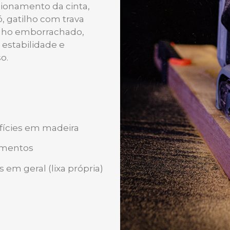
ionamento da cinta,
, gatilho com trava
nho emborrachado,
estabilidade e
o.
fícies em madeira
timentos
em geral (lixa própria)