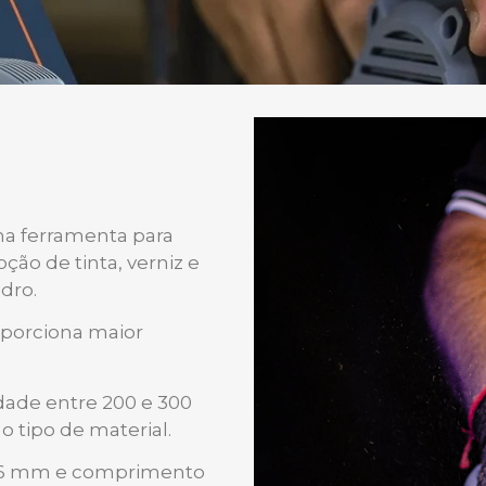
Play
a ferramenta para
ão de tinta, verniz e
dro.
porciona maior
idade entre 200 e 300
 tipo de material.
e 76 mm e comprimento