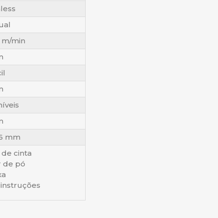
less
ual
 m/min
m
il
m
níveis
m
76 mm
 de cinta
r de pó
xa
 instruções