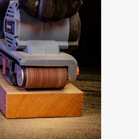
00:47
Mute
Settings
Enter fullscreen