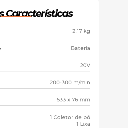
s Características
2,17 kg
o
Bateria
20V
200-300 m/min
533 x 76 mm
1 Coletor de pó
1 Lixa