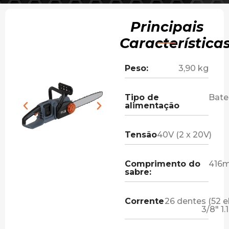
Principais
Característica
Peso:
3,90 kg
Tipo de
Bate
alimentação
Tensão
40V (2 x 20V)
Comprimento do
416m
sabre:
Corrente
26 dentes (52 el
3/8" 1