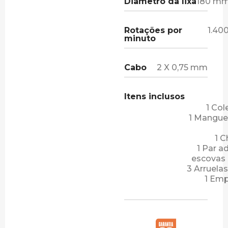
Diâmetro da lixa
180 mm
Rotações por
1.40
minuto
Cabo
2 X 0,75 mm
Itens inclusos
1 Col
1 Manguei
1 C
1 Par a
escovas 
3 Arruelas
1 Em