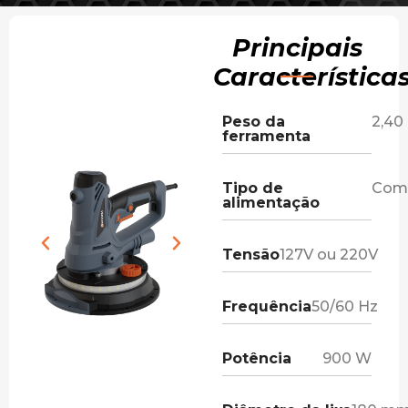
Principais
Característica
Peso da
2,40
ferramenta
Tipo de
Com 
alimentação
Tensão
127V ou 220V
Frequência
50/60 Hz
Potência
900 W