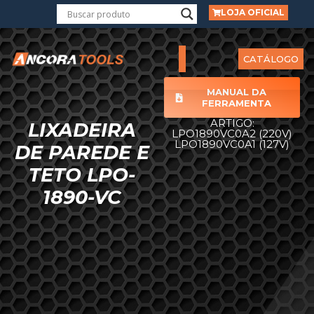
LOJA OFICIAL
CATÁLOGO
MANUAL DA
FERRAMENTA
ARTIGO:
LIXADEIRA
LPO1890VC0A2 (220V)
LPO1890VC0A1 (127V)
DE PAREDE E
TETO LPO-
1890-VC